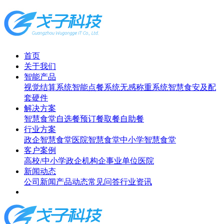
首页
关于我们
智能产品
视觉结算系统
智能点餐系统
无感称重系统
智慧食安及配
套硬件
解决方案
智慧食堂
自选餐
预订餐取餐
自助餐
行业方案
政企智慧食堂
医院智慧食堂
中小学智慧食堂
客户案例
高校/中小学
政企机构
企事业单位
医院
新闻动态
公司新闻
产品动态
常见问答
行业资讯