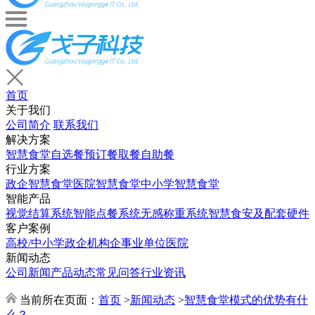
首页
关于我们
公司简介
联系我们
解决方案
智慧食堂
自选餐
预订餐取餐
自助餐
行业方案
政企智慧食堂
医院智慧食堂
中小学智慧食堂
智能产品
视觉结算系统
智能点餐系统
无感称重系统
智慧食安及配套硬件
客户案例
高校/中小学
政企机构
企事业单位
医院
新闻动态
公司新闻
产品动态
常见问答
行业资讯
当前所在页面：
首页
>
新闻动态
>
智慧食堂模式的优势有什
么？