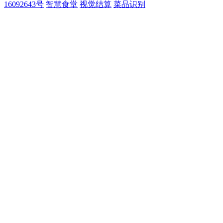
16092643号
智慧食堂
视觉结算
菜品识别