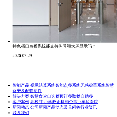
特色档口点餐系统能支持叫号和大屏显示吗？
2026-07-29
智能产品
视觉结算系统
智能点餐系统
无感称重系统
智慧
食安及配套硬件
解决方案
智慧食堂
自选餐
预订餐取餐
自助餐
客户案例
高校/中小学
政企机构
企事业单位
医院
新闻动态
公司新闻
产品动态
常见问答
行业资讯
联系我们