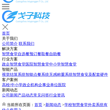
首页
关于我们
公司简介
联系我们
解决方案
智慧食堂
自选餐
预订餐取餐
自助餐
行业方案
政企智慧食堂
医院智慧食堂
中小学智慧食堂
智能产品
视觉结算系统
智能点餐系统
无感称重系统
智慧食安及配套硬件
客户案例
高校/中小学
政企机构
企事业单位
医院
新闻动态
公司新闻
产品动态
常见问答
行业资讯
当前所在页面：
首页
>
新闻动态
>
学校智慧食堂外卖系统有
什么作用？