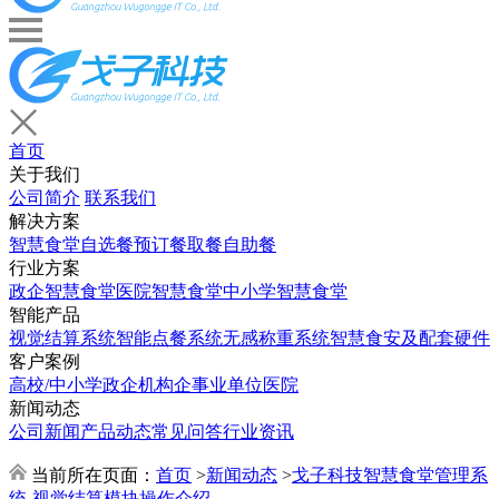
首页
关于我们
公司简介
联系我们
解决方案
智慧食堂
自选餐
预订餐取餐
自助餐
行业方案
政企智慧食堂
医院智慧食堂
中小学智慧食堂
智能产品
视觉结算系统
智能点餐系统
无感称重系统
智慧食安及配套硬件
客户案例
高校/中小学
政企机构
企事业单位
医院
新闻动态
公司新闻
产品动态
常见问答
行业资讯
当前所在页面：
首页
>
新闻动态
>
戈子科技智慧食堂管理系
统-视觉结算模块操作介绍