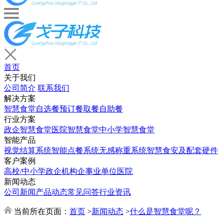
首页
关于我们
公司简介
联系我们
解决方案
智慧食堂
自选餐
预订餐取餐
自助餐
行业方案
政企智慧食堂
医院智慧食堂
中小学智慧食堂
智能产品
视觉结算系统
智能点餐系统
无感称重系统
智慧食安及配套硬件
客户案例
高校/中小学
政企机构
企事业单位
医院
新闻动态
公司新闻
产品动态
常见问答
行业资讯
当前所在页面：
首页
>
新闻动态
>
什么是智慧食堂呢？