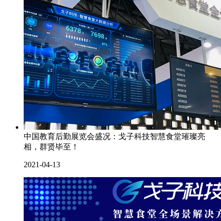
中国教育后勤展览会盛况：戈子科技智慧食堂璀璨亮
相，群贤毕至！
2021-04-13