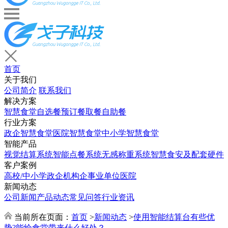
首页
关于我们
公司简介
联系我们
解决方案
智慧食堂
自选餐
预订餐取餐
自助餐
行业方案
政企智慧食堂
医院智慧食堂
中小学智慧食堂
智能产品
视觉结算系统
智能点餐系统
无感称重系统
智慧食安及配套硬件
客户案例
高校/中小学
政企机构
企事业单位
医院
新闻动态
公司新闻
产品动态
常见问答
行业资讯
当前所在页面：
首页
>
新闻动态
>
使用智能结算台有些优
势?能给食堂带来什么好处？