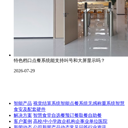
特色档口点餐系统能支持叫号和大屏显示吗？
2026-07-29
智能产品
视觉结算系统
智能点餐系统
无感称重系统
智慧
食安及配套硬件
解决方案
智慧食堂
自选餐
预订餐取餐
自助餐
客户案例
高校/中小学
政企机构
企事业单位
医院
新闻动态
公司新闻
产品动态
常见问答
行业资讯