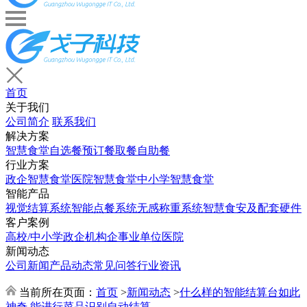
首页
关于我们
公司简介
联系我们
解决方案
智慧食堂
自选餐
预订餐取餐
自助餐
行业方案
政企智慧食堂
医院智慧食堂
中小学智慧食堂
智能产品
视觉结算系统
智能点餐系统
无感称重系统
智慧食安及配套硬件
客户案例
高校/中小学
政企机构
企事业单位
医院
新闻动态
公司新闻
产品动态
常见问答
行业资讯
当前所在页面：
首页
>
新闻动态
>
什么样的智能结算台如此
神奇 能进行菜品识别自动结算