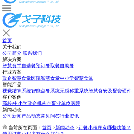
首页
关于我们
公司简介
联系我们
解决方案
智慧食堂
自选餐
预订餐取餐
自助餐
行业方案
政企智慧食堂
医院智慧食堂
中小学智慧食堂
智能产品
视觉结算系统
智能点餐系统
无感称重系统
智慧食安及配套硬件
客户案例
高校/中小学
政企机构
企事业单位
医院
新闻动态
公司新闻
产品动态
常见问答
行业资讯
当前所在页面：
首页
>
新闻动态
>
订餐小程序有哪些功能？
使用订餐小程序有什么好处？