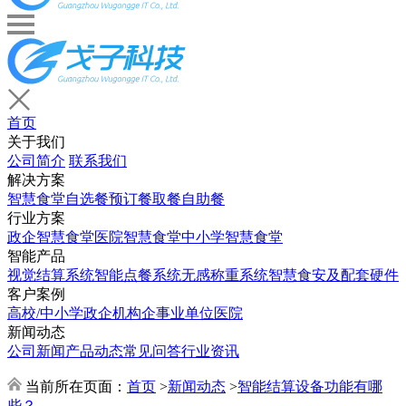
首页
关于我们
公司简介
联系我们
解决方案
智慧食堂
自选餐
预订餐取餐
自助餐
行业方案
政企智慧食堂
医院智慧食堂
中小学智慧食堂
智能产品
视觉结算系统
智能点餐系统
无感称重系统
智慧食安及配套硬件
客户案例
高校/中小学
政企机构
企事业单位
医院
新闻动态
公司新闻
产品动态
常见问答
行业资讯
当前所在页面：
首页
>
新闻动态
>
智能结算设备功能有哪
些？