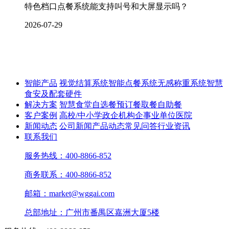
特色档口点餐系统能支持叫号和大屏显示吗？
2026-07-29
智能产品
视觉结算系统
智能点餐系统
无感称重系统
智慧
食安及配套硬件
解决方案
智慧食堂
自选餐
预订餐取餐
自助餐
客户案例
高校/中小学
政企机构
企事业单位
医院
新闻动态
公司新闻
产品动态
常见问答
行业资讯
联系我们
服务热线：400-8866-852
商务联系：400-8866-852
邮箱：market@wggai.com
总部地址：广州市番禺区嘉洲大厦5楼