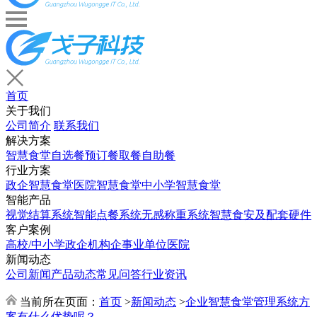
首页
关于我们
公司简介
联系我们
解决方案
智慧食堂
自选餐
预订餐取餐
自助餐
行业方案
政企智慧食堂
医院智慧食堂
中小学智慧食堂
智能产品
视觉结算系统
智能点餐系统
无感称重系统
智慧食安及配套硬件
客户案例
高校/中小学
政企机构
企事业单位
医院
新闻动态
公司新闻
产品动态
常见问答
行业资讯
当前所在页面：
首页
>
新闻动态
>
企业智慧食堂管理系统方
案有什么优势呢？