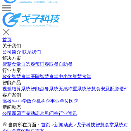
首页
关于我们
公司简介
联系我们
解决方案
智慧食堂
自选餐
预订餐取餐
自助餐
行业方案
政企智慧食堂
医院智慧食堂
中小学智慧食堂
智能产品
视觉结算系统
智能点餐系统
无感称重系统
智慧食安及配套硬件
客户案例
高校/中小学
政企机构
企事业单位
医院
新闻动态
公司新闻
产品动态
常见问答
行业资讯
当前所在页面：
首页
>
新闻动态
>
戈子科技智慧食堂系统对
企业食堂的解决方案