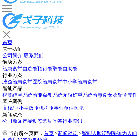
首页
关于我们
公司简介
联系我们
解决方案
智慧食堂
自选餐
预订餐取餐
自助餐
行业方案
政企智慧食堂
医院智慧食堂
中小学智慧食堂
智能产品
视觉结算系统
智能点餐系统
无感称重系统
智慧食安及配套硬件
客户案例
高校/中小学
政企机构
企事业单位
医院
新闻动态
公司新闻
产品动态
常见问答
行业资讯
当前所在页面：
首页
>
新闻动态
>
智能人脸识别系统为人们
创造良好的就餐环境