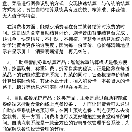
盘、菜品进行图像识别的方式，实现快速结算，与传统的结算
方式相比，食堂自助结算系统具有速度快、核算准、体验佳、
无人值守等特点。
在消费者方面，能减少消费者在食堂就餐结算时浪费的时
间。这是因为食堂自助结算计价、刷卡皆由智能结算台完成，
1秒1单，快速结算，不排队，不拥挤。智慧食堂结算系统亦能
给予消费者更多的透明度，因为每一份菜价、总价都清晰地显
示在显示屏上，消费明晰清楚，再无纠纷。
3、自助餐智能称重结算产品：智能称重结算模式是很方便
的，按需取餐、称重计费，拆零售卖的秘诀，正是隐藏在每道
菜品下的智能称重结算系统，打菜的同时，它会根据单价精确
计算出实际价格。其还不止于此，插入消费卡，本餐摄入的卡
路里、糖分等信息还可实时显现在屏幕上。
4、自助点餐系统产品：这类产品，主要是通过自助智能点
餐终端来控制食堂的线上点餐设备，一方面让消费者可以通过
自助点餐系统快速预订餐，在网上预约点餐，到点便可以去食
堂就餐。另一方面，消费者也可以更好地把控去食堂就餐的时
间。自助点餐系统是一款全方位的智慧餐饮管理平台系统，为
商家解决餐饮经营管理的弊端。