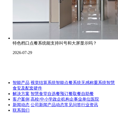
特色档口点餐系统能支持叫号和大屏显示吗？
2026-07-29
智能产品
视觉结算系统
智能点餐系统
无感称重系统
智慧
食安及配套硬件
解决方案
智慧食堂
自选餐
预订餐取餐
自助餐
客户案例
高校/中小学
政企机构
企事业单位
医院
新闻动态
公司新闻
产品动态
常见问答
行业资讯
联系我们