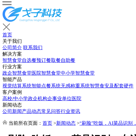
首页
关于我们
公司简介
联系我们
解决方案
智慧食堂
自选餐
预订餐取餐
自助餐
行业方案
政企智慧食堂
医院智慧食堂
中小学智慧食堂
智能产品
视觉结算系统
智能点餐系统
无感称重系统
智慧食安及配套硬件
客户案例
高校/中小学
政企机构
企事业单位
医院
新闻动态
公司新闻
产品动态
常见问答
行业资讯
当前所在页面：
首页
>
新闻动态
>
“刷脸”吃饭，AI菜品识