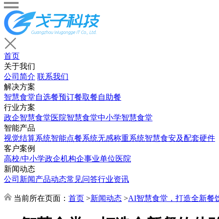
首页
关于我们
公司简介
联系我们
解决方案
智慧食堂
自选餐
预订餐取餐
自助餐
行业方案
政企智慧食堂
医院智慧食堂
中小学智慧食堂
智能产品
视觉结算系统
智能点餐系统
无感称重系统
智慧食安及配套硬件
客户案例
高校/中小学
政企机构
企事业单位
医院
新闻动态
公司新闻
产品动态
常见问答
行业资讯
当前所在页面：
首页
>
新闻动态
>
AI智慧食堂，打造全新餐