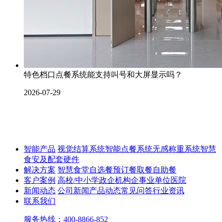
特色档口点餐系统能支持叫号和大屏显示吗？
2026-07-29
智能产品
视觉结算系统
智能点餐系统
无感称重系统
智慧
食安及配套硬件
解决方案
智慧食堂
自选餐
预订餐取餐
自助餐
客户案例
高校/中小学
政企机构
企事业单位
医院
新闻动态
公司新闻
产品动态
常见问答
行业资讯
联系我们
服务热线：400-8866-852