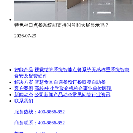
特色档口点餐系统能支持叫号和大屏显示吗？
2026-07-29
智能产品
视觉结算系统
智能点餐系统
无感称重系统
智慧
食安及配套硬件
解决方案
智慧食堂
自选餐
预订餐取餐
自助餐
客户案例
高校/中小学
政企机构
企事业单位
医院
新闻动态
公司新闻
产品动态
常见问答
行业资讯
联系我们
服务热线：400-8866-852
商务联系：400-8866-852