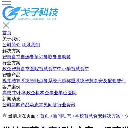
首页
关于我们
公司简介
联系我们
解决方案
智慧食堂
自选餐
预订餐取餐
自助餐
行业方案
政企智慧食堂
医院智慧食堂
中小学智慧食堂
智能产品
视觉结算系统
智能点餐系统
无感称重系统
智慧食安及配套硬件
客户案例
高校/中小学
政企机构
企事业单位
医院
新闻动态
公司新闻
产品动态
常见问答
行业资讯
当前所在页面：
首页
>
新闻动态
>
学校智慧食安解决方案：