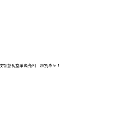
技智慧食堂璀璨亮相，群贤毕至！