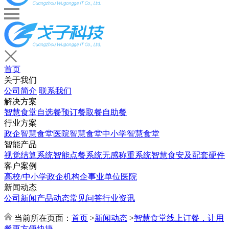
首页
关于我们
公司简介
联系我们
解决方案
智慧食堂
自选餐
预订餐取餐
自助餐
行业方案
政企智慧食堂
医院智慧食堂
中小学智慧食堂
智能产品
视觉结算系统
智能点餐系统
无感称重系统
智慧食安及配套硬件
客户案例
高校/中小学
政企机构
企事业单位
医院
新闻动态
公司新闻
产品动态
常见问答
行业资讯
当前所在页面：
首页
>
新闻动态
>
智慧食堂线上订餐，让用
餐更方便快捷