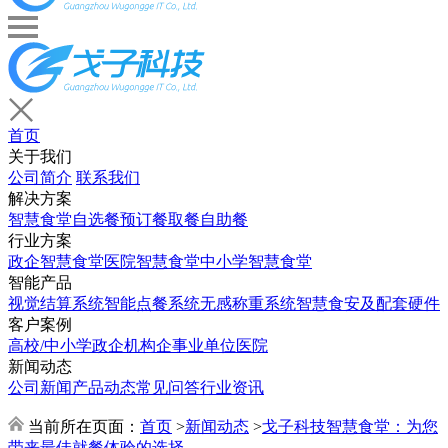
首页
关于我们
公司简介
联系我们
解决方案
智慧食堂
自选餐
预订餐取餐
自助餐
行业方案
政企智慧食堂
医院智慧食堂
中小学智慧食堂
智能产品
视觉结算系统
智能点餐系统
无感称重系统
智慧食安及配套硬件
客户案例
高校/中小学
政企机构
企事业单位
医院
新闻动态
公司新闻
产品动态
常见问答
行业资讯
当前所在页面：
首页
>
新闻动态
>
戈子科技智慧食堂：为您
带来最佳就餐体验的选择