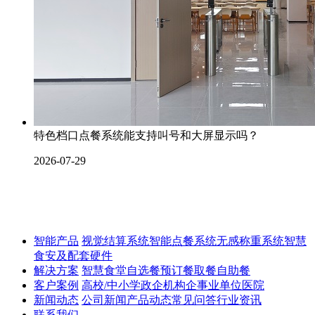
特色档口点餐系统能支持叫号和大屏显示吗？
2026-07-29
智能产品
视觉结算系统
智能点餐系统
无感称重系统
智慧
食安及配套硬件
解决方案
智慧食堂
自选餐
预订餐取餐
自助餐
客户案例
高校/中小学
政企机构
企事业单位
医院
新闻动态
公司新闻
产品动态
常见问答
行业资讯
联系我们