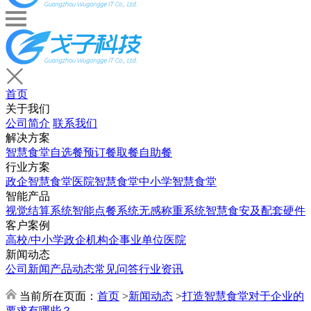
首页
关于我们
公司简介
联系我们
解决方案
智慧食堂
自选餐
预订餐取餐
自助餐
行业方案
政企智慧食堂
医院智慧食堂
中小学智慧食堂
智能产品
视觉结算系统
智能点餐系统
无感称重系统
智慧食安及配套硬件
客户案例
高校/中小学
政企机构
企事业单位
医院
新闻动态
公司新闻
产品动态
常见问答
行业资讯
当前所在页面：
首页
>
新闻动态
>
打造智慧食堂对于企业的
要求有哪些？