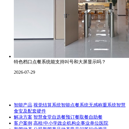
特色档口点餐系统能支持叫号和大屏显示吗？
2026-07-29
智能产品
视觉结算系统
智能点餐系统
无感称重系统
智慧
食安及配套硬件
解决方案
智慧食堂
自选餐
预订餐取餐
自助餐
客户案例
高校/中小学
政企机构
企事业单位
医院