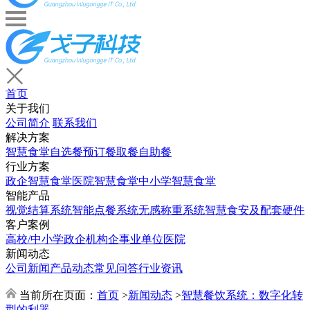
首页
关于我们
公司简介
联系我们
解决方案
智慧食堂
自选餐
预订餐取餐
自助餐
行业方案
政企智慧食堂
医院智慧食堂
中小学智慧食堂
智能产品
视觉结算系统
智能点餐系统
无感称重系统
智慧食安及配套硬件
客户案例
高校/中小学
政企机构
企事业单位
医院
新闻动态
公司新闻
产品动态
常见问答
行业资讯
当前所在页面：
首页
>
新闻动态
>
智慧餐饮系统：数字化转
型的利器