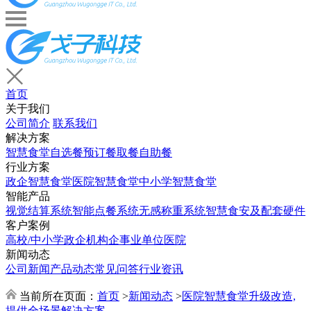
首页
关于我们
公司简介
联系我们
解决方案
智慧食堂
自选餐
预订餐取餐
自助餐
行业方案
政企智慧食堂
医院智慧食堂
中小学智慧食堂
智能产品
视觉结算系统
智能点餐系统
无感称重系统
智慧食安及配套硬件
客户案例
高校/中小学
政企机构
企事业单位
医院
新闻动态
公司新闻
产品动态
常见问答
行业资讯
当前所在页面：
首页
>
新闻动态
>
医院智慧食堂升级改造,
提供全场景解决方案