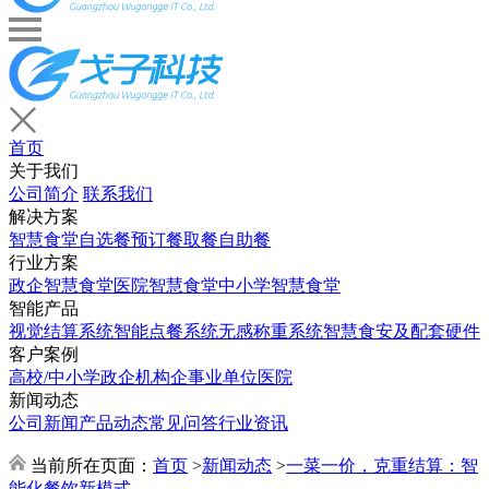
首页
关于我们
公司简介
联系我们
解决方案
智慧食堂
自选餐
预订餐取餐
自助餐
行业方案
政企智慧食堂
医院智慧食堂
中小学智慧食堂
智能产品
视觉结算系统
智能点餐系统
无感称重系统
智慧食安及配套硬件
客户案例
高校/中小学
政企机构
企事业单位
医院
新闻动态
公司新闻
产品动态
常见问答
行业资讯
当前所在页面：
首页
>
新闻动态
>
一菜一价，克重结算：智
能化餐饮新模式