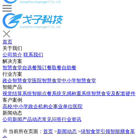
首页
关于我们
公司简介
联系我们
解决方案
智慧食堂
自选餐
预订餐取餐
自助餐
行业方案
政企智慧食堂
医院智慧食堂
中小学智慧食堂
智能产品
视觉结算系统
智能点餐系统
无感称重系统
智慧食安及配套硬件
客户案例
高校/中小学
政企机构
企事业单位
医院
新闻动态
公司新闻
产品动态
常见问答
行业资讯
当前所在页面：
首页
>
新闻动态
>
绿智食堂引领智能膳食革
命