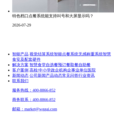
特色档口点餐系统能支持叫号和大屏显示吗？
2026-07-29
智能产品
视觉结算系统
智能点餐系统
无感称重系统
智慧
食安及配套硬件
解决方案
智慧食堂
自选餐
预订餐取餐
自助餐
客户案例
高校/中小学
政企机构
企事业单位
医院
新闻动态
公司新闻
产品动态
常见问答
行业资讯
联系我们
服务热线：400-8866-852
商务联系：400-8866-852
邮箱：market@wggai.com