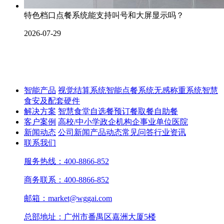
特色档口点餐系统能支持叫号和大屏显示吗？
2026-07-29
智能产品
视觉结算系统
智能点餐系统
无感称重系统
智慧
食安及配套硬件
解决方案
智慧食堂
自选餐
预订餐取餐
自助餐
客户案例
高校/中小学
政企机构
企事业单位
医院
新闻动态
公司新闻
产品动态
常见问答
行业资讯
联系我们
服务热线：400-8866-852
商务联系：400-8866-852
邮箱：market@wggai.com
总部地址：广州市番禺区嘉洲大厦5楼