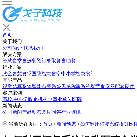
首页
关于我们
公司简介
联系我们
解决方案
智慧食堂
自选餐
预订餐取餐
自助餐
行业方案
政企智慧食堂
医院智慧食堂
中小学智慧食堂
智能产品
视觉结算系统
智能点餐系统
无感称重系统
智慧食安及配套硬件
客户案例
高校/中小学
政企机构
企事业单位
医院
新闻动态
公司新闻
产品动态
常见问答
行业资讯
当前所在页面：
首页
>
新闻动态
>
如何利用订餐系统提升医