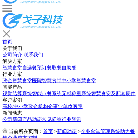
首页
关于我们
公司简介
联系我们
解决方案
智慧食堂
自选餐
预订餐取餐
自助餐
行业方案
政企智慧食堂
医院智慧食堂
中小学智慧食堂
智能产品
视觉结算系统
智能点餐系统
无感称重系统
智慧食安及配套硬件
客户案例
高校/中小学
政企机构
企事业单位
医院
新闻动态
公司新闻
产品动态
常见问答
行业资讯
当前所在页面：
首页
>
新闻动态
>
企业食堂管理系统助力餐
饮企业成本控制