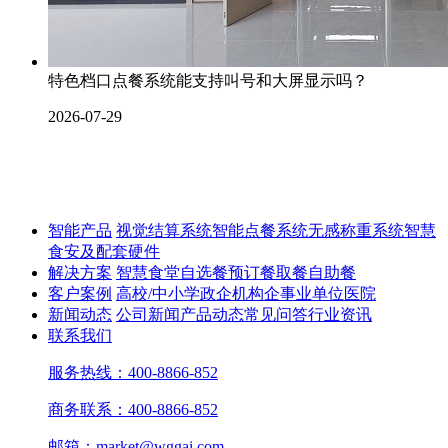
特色档口点餐系统能支持叫号和大屏显示吗？
2026-07-29
智能产品
视觉结算系统
智能点餐系统
无感称重系统
智慧
食安及配套硬件
解决方案
智慧食堂
自选餐
预订餐取餐
自助餐
客户案例
高校/中小学
政企机构
企事业单位
医院
新闻动态
公司新闻
产品动态
常见问答
行业资讯
联系我们
服务热线：400-8866-852
商务联系：400-8866-852
邮箱：market@wggai.com