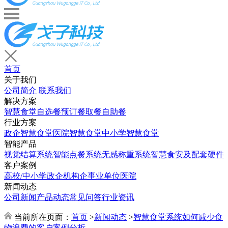
首页
关于我们
公司简介
联系我们
解决方案
智慧食堂
自选餐
预订餐取餐
自助餐
行业方案
政企智慧食堂
医院智慧食堂
中小学智慧食堂
智能产品
视觉结算系统
智能点餐系统
无感称重系统
智慧食安及配套硬件
客户案例
高校/中小学
政企机构
企事业单位
医院
新闻动态
公司新闻
产品动态
常见问答
行业资讯
当前所在页面：
首页
>
新闻动态
>
智慧食堂系统如何减少食
物浪费的客户案例分析