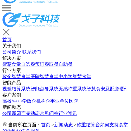
首页
关于我们
公司简介
联系我们
解决方案
智慧食堂
自选餐
预订餐取餐
自助餐
行业方案
政企智慧食堂
医院智慧食堂
中小学智慧食堂
智能产品
视觉结算系统
智能点餐系统
无感称重系统
智慧食安及配套硬件
客户案例
高校/中小学
政企机构
企事业单位
医院
新闻动态
公司新闻
产品动态
常见问答
行业资讯
当前所在页面：
首页
>
新闻动态
>
称重结算台如何支持食堂
的个性化饮食服务