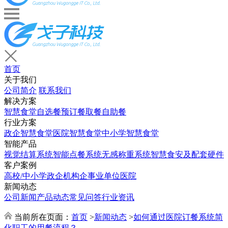
首页
关于我们
公司简介
联系我们
解决方案
智慧食堂
自选餐
预订餐取餐
自助餐
行业方案
政企智慧食堂
医院智慧食堂
中小学智慧食堂
智能产品
视觉结算系统
智能点餐系统
无感称重系统
智慧食安及配套硬件
客户案例
高校/中小学
政企机构
企事业单位
医院
新闻动态
公司新闻
产品动态
常见问答
行业资讯
当前所在页面：
首页
>
新闻动态
>
如何通过医院订餐系统简
化职工的用餐流程？