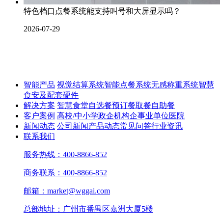
特色档口点餐系统能支持叫号和大屏显示吗？
2026-07-29
智能产品
视觉结算系统
智能点餐系统
无感称重系统
智慧
食安及配套硬件
解决方案
智慧食堂
自选餐
预订餐取餐
自助餐
客户案例
高校/中小学
政企机构
企事业单位
医院
新闻动态
公司新闻
产品动态
常见问答
行业资讯
联系我们
服务热线：400-8866-852
商务联系：400-8866-852
邮箱：market@wggai.com
总部地址：广州市番禺区嘉洲大厦5楼