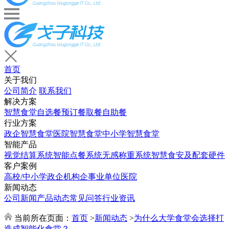
首页
关于我们
公司简介
联系我们
解决方案
智慧食堂
自选餐
预订餐取餐
自助餐
行业方案
政企智慧食堂
医院智慧食堂
中小学智慧食堂
智能产品
视觉结算系统
智能点餐系统
无感称重系统
智慧食安及配套硬件
客户案例
高校/中小学
政企机构
企事业单位
医院
新闻动态
公司新闻
产品动态
常见问答
行业资讯
当前所在页面：
首页
>
新闻动态
>
为什么大学食堂会选择打
造成智能化食堂？