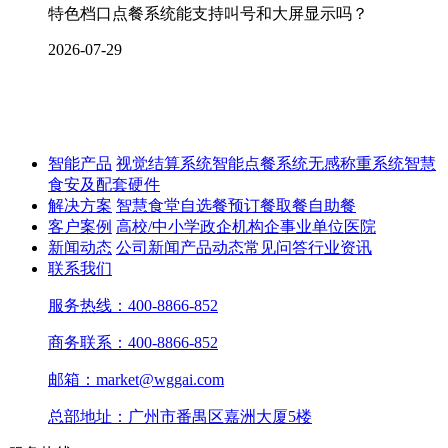
特色档口点餐系统能支持叫号和大屏显示吗？
2026-07-29
智能产品
视觉结算系统
智能点餐系统
无感称重系统
智慧
食安及配套硬件
解决方案
智慧食堂
自选餐
预订餐取餐
自助餐
客户案例
高校/中小学
政企机构
企事业单位
医院
新闻动态
公司新闻
产品动态
常见问答
行业资讯
联系我们
服务热线：400-8866-852
商务联系：400-8866-852
邮箱：market@wggai.com
总部地址：广州市番禺区嘉洲大厦5楼