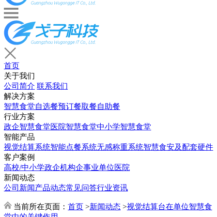
首页
关于我们
公司简介
联系我们
解决方案
智慧食堂
自选餐
预订餐取餐
自助餐
行业方案
政企智慧食堂
医院智慧食堂
中小学智慧食堂
智能产品
视觉结算系统
智能点餐系统
无感称重系统
智慧食安及配套硬件
客户案例
高校/中小学
政企机构
企事业单位
医院
新闻动态
公司新闻
产品动态
常见问答
行业资讯
当前所在页面：
首页
>
新闻动态
>
视觉结算台在单位智慧食
堂中的关键作用