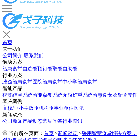
首页
关于我们
公司简介
联系我们
解决方案
智慧食堂
自选餐
预订餐取餐
自助餐
行业方案
政企智慧食堂
医院智慧食堂
中小学智慧食堂
智能产品
视觉结算系统
智能点餐系统
无感称重系统
智慧食安及配套硬件
客户案例
高校/中小学
政企机构
企事业单位
医院
新闻动态
公司新闻
产品动态
常见问答
行业资讯
当前所在页面：
首页
>
新闻动态
>
采用智慧食堂解决方案，
对就餐者和食堂管理者有哪些具体的好处？