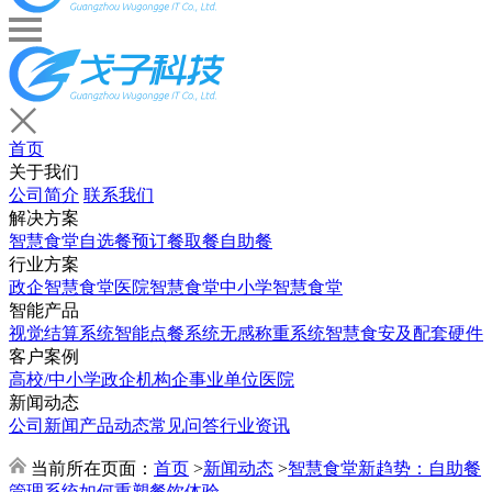
首页
关于我们
公司简介
联系我们
解决方案
智慧食堂
自选餐
预订餐取餐
自助餐
行业方案
政企智慧食堂
医院智慧食堂
中小学智慧食堂
智能产品
视觉结算系统
智能点餐系统
无感称重系统
智慧食安及配套硬件
客户案例
高校/中小学
政企机构
企事业单位
医院
新闻动态
公司新闻
产品动态
常见问答
行业资讯
当前所在页面：
首页
>
新闻动态
>
智慧食堂新趋势：自助餐
管理系统如何重塑餐饮体验