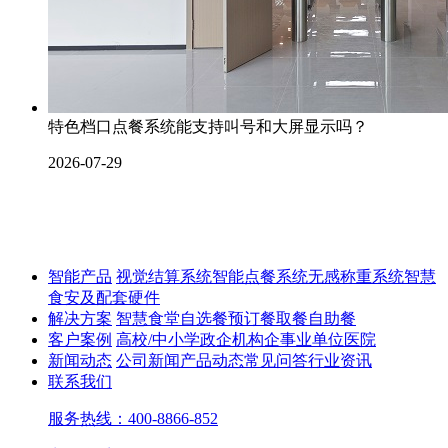
特色档口点餐系统能支持叫号和大屏显示吗？
2026-07-29
智能产品
视觉结算系统
智能点餐系统
无感称重系统
智慧
食安及配套硬件
解决方案
智慧食堂
自选餐
预订餐取餐
自助餐
客户案例
高校/中小学
政企机构
企事业单位
医院
新闻动态
公司新闻
产品动态
常见问答
行业资讯
联系我们
服务热线：400-8866-852