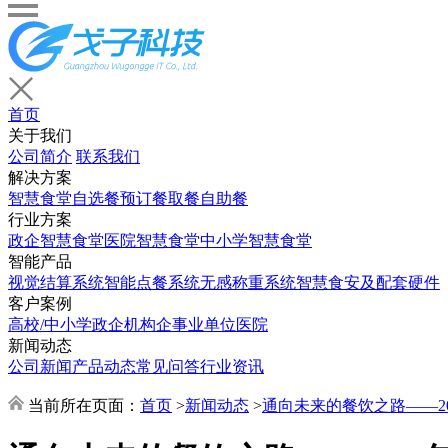
首页
关于我们
公司简介
联系我们
解决方案
智慧食堂
自选餐
预订餐取餐
自助餐
行业方案
政企智慧食堂
医院智慧食堂
中小学智慧食堂
智能产品
视觉结算系统
智能点餐系统
无感称重系统
智慧食安及配套硬件
客户案例
高校/中小学
政企机构
企事业单位
医院
新闻动态
公司新闻
产品动态
常见问答
行业资讯
当前所在页面：
首页
>
新闻动态
>
通向未来的餐饮之路——2