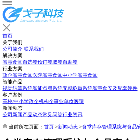
首页
关于我们
公司简介
联系我们
解决方案
智慧食堂
自选餐
预订餐取餐
自助餐
行业方案
政企智慧食堂
医院智慧食堂
中小学智慧食堂
智能产品
视觉结算系统
智能点餐系统
无感称重系统
智慧食安及配套硬件
客户案例
高校/中小学
政企机构
企事业单位
医院
新闻动态
公司新闻
产品动态
常见问答
行业资讯
当前所在页面：
首页
>
新闻动态
>
食堂库存管理系统与食品