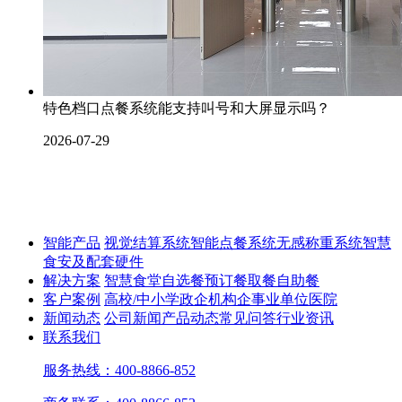
特色档口点餐系统能支持叫号和大屏显示吗？
2026-07-29
智能产品
视觉结算系统
智能点餐系统
无感称重系统
智慧
食安及配套硬件
解决方案
智慧食堂
自选餐
预订餐取餐
自助餐
客户案例
高校/中小学
政企机构
企事业单位
医院
新闻动态
公司新闻
产品动态
常见问答
行业资讯
联系我们
服务热线：400-8866-852