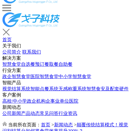
首页
关于我们
公司简介
联系我们
解决方案
智慧食堂
自选餐
预订餐取餐
自助餐
行业方案
政企智慧食堂
医院智慧食堂
中小学智慧食堂
智能产品
视觉结算系统
智能点餐系统
无感称重系统
智慧食安及配套硬件
客户案例
高校/中小学
政企机构
企事业单位
医院
新闻动态
公司新闻
产品动态
常见问答
行业资讯
当前所在页面：
首页
>
新闻动态
>
颠覆传统结算模式！视觉
识别结算台如何将食堂效率提升300%？