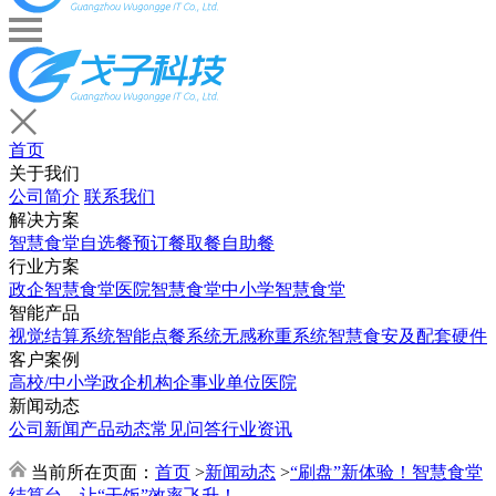
首页
关于我们
公司简介
联系我们
解决方案
智慧食堂
自选餐
预订餐取餐
自助餐
行业方案
政企智慧食堂
医院智慧食堂
中小学智慧食堂
智能产品
视觉结算系统
智能点餐系统
无感称重系统
智慧食安及配套硬件
客户案例
高校/中小学
政企机构
企事业单位
医院
新闻动态
公司新闻
产品动态
常见问答
行业资讯
当前所在页面：
首页
>
新闻动态
>
“刷盘”新体验！智慧食堂
结算台，让“干饭”效率飞升！