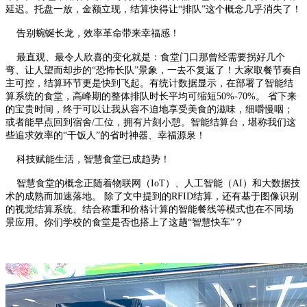
延迟。托盘一放，金额立现，结算快得让“排队”这个概念几乎消失了！
告别蜿蜒长龙，效率革命带来幸福感！
最直观、最令人欣喜的变化就是：食堂门口那曾经需要拐好几个
弯、让人望而却步的“恐怖长队”景象，一去不复返了！大家取餐节奏自
主可控，结算环节更是快到飞起。有统计数据显示，在部署了智能结
算系统的食堂，高峰期的整体排队时长平均可缩短50%-70%。 省下来
的宝贵时间，终于可以让我从容不迫地享受美食的滋味，细嚼慢咽；
或者能早点回到宿舍/工位，拥有片刻小憩。智能结算台，堪称我们这
些追求效率的“干饭人”的省时神器、幸福源泉！
科技赋能生活，智慧食堂已成趋势！
智慧食堂的概念正随着物联网（IoT）、人工智能（AI）和大数据技
术的成熟而加速落地。 除了文中提到的RFID结算，还有基于图像识别
的视觉结算系统、结合称重和价格计算的智能餐线等模式也在不同场
景应用。你们学校的食堂是否也搭上了这趟“智慧快车”？