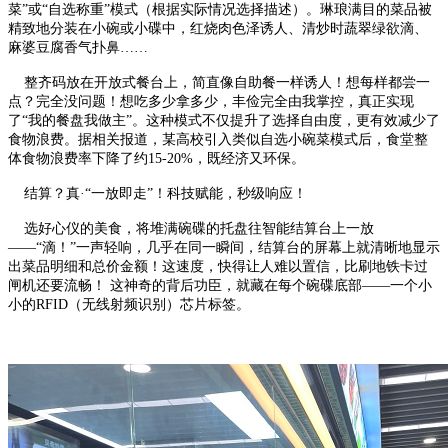
菜”或“自选称重”模式（根据实际情况选择描述）。琳琅满目的菜品被
精致地分装在小碗或小碟中，红烧肉色泽诱人、清炒时蔬翠绿欲滴、
麻婆豆腐香气扑鼻……
整齐码放在开放式餐台上，简直像自助餐一样诱人！想每样都尝一
点？完全没问题！想吃多少拿多少，丰俭完全由我掌控，真正实现
了“我的餐盘我做主”。这种模式不仅提升了选择自由度，更有效减少了
食物浪费。据相关报道，某高校引入类似自选小碗菜模式后，食堂整
体食物浪费率下降了约15-20%，既经济又环保。
结算？真·“一放即走”！科技赋能，秒级响应！
选好心仪的美食，将堆满碗碟的托盘往智能结算台上一放
——“滴！”一声轻响，几乎在同一瞬间，结算台的屏幕上就清晰地显示
出菜品明细和总价金额！这速度，快得让人难以置信，比刷地铁卡过
闸机还要流畅！ 这神奇的背后功臣，就藏在每个碗碟底部——一个小
小的RFID（无线射频识别）芯片标签。