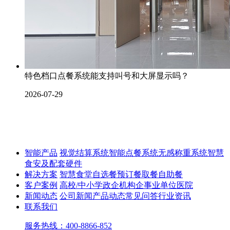
特色档口点餐系统能支持叫号和大屏显示吗？
2026-07-29
智能产品
视觉结算系统
智能点餐系统
无感称重系统
智慧
食安及配套硬件
解决方案
智慧食堂
自选餐
预订餐取餐
自助餐
客户案例
高校/中小学
政企机构
企事业单位
医院
新闻动态
公司新闻
产品动态
常见问答
行业资讯
联系我们
服务热线：400-8866-852