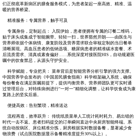
们正彻底革新病区的膳食服务模式，为患者架起一座高效、精准、温
暖的营养桥梁。
精准服务：专属营养，触手可及
专属身份，定制起点： 入院伊始，患者便拥有专属的订餐二维码，
贴于床头或集成于智能腕带。轻轻一扫，世界豁然开朗——由医生与
营养师依据个体病情、康复阶段及营养需求联合审核定制的当日餐单
清晰展现。高血压患者的低钠选项、糖尿病患者的精准碳水套餐、术
后流质需求、清真或素食偏好……系统深度对接医院HIS，自动规避医
嘱中的饮食禁忌，从源头守护安全。
科学赋能，专业把关： 菜单背后是智能营养分析引擎的强力支撑。
中国营养学会发布的《中国居民膳食指南》科学框架融入系统，确保
每份餐食在满足医嘱前提下，提供均衡营养。营养师团队更可实时通
过管理后台，对特殊病例进行“一对一”精细化调整，让科学饮食成为康
复路上的坚实后盾。
便捷高效：告别繁琐，精准送达
流程再造，效率跃升： 传统纸质菜单人工统计耗时耗力、易出错的
时代一去不返。患者扫码提交的订单瞬间直达中央厨房智能终端。系
统自动按病区、床位精准分拣，厨房根据实时数据备餐，显著减少食
物浪费（试点医院数据显示备餐精准度提升30%以上）。