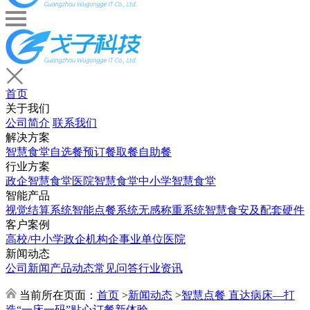
首页
关于我们
公司简介
联系我们
解决方案
智慧食堂
自选餐
预订餐取餐
自助餐
行业方案
政企智慧食堂
医院智慧食堂
中小学智慧食堂
智能产品
视觉结算系统
智能点餐系统
无感称重系统
智慧食安及配套硬件
客户案例
高校/中小学
政企机构
企事业单位
医院
新闻动态
公司新闻
产品动态
常见问答
行业资讯
当前所在页面：
首页
>
新闻动态
>
智慧点餐 直达病床—打
造“一床一码”贴心订餐新体验