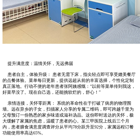
提升满意度：温情关怀，无远弗届
患者自主，体验升级： 患者无需下床，指尖轻点即可享受媲美餐厅
的点餐体验。菜单每日更新，提供远超从前的丰富选择，个性化定制
真正落地。行动不便的老年患者张阿姨感慨：“以前等菜单传到我这，
好菜早没了。现在自己选，还能挑软烂的，舒心！”
亲情连接，关怀零距离： 系统的革命性在于打破了病房的物理围
墙。远在异乡的子女，扫描家人分享的专属二维码，即可跨越千里为
父母预订一份熟悉的家乡味道或滋补汤品。这份即时送达的关怀，极
大缓解了家属的焦虑，温暖了患者的心。某三甲医院上线后三个月
内，患者膳食满意度调查评分从平均78分跃升至92分，家属远程订餐
功能使用率高达65%。