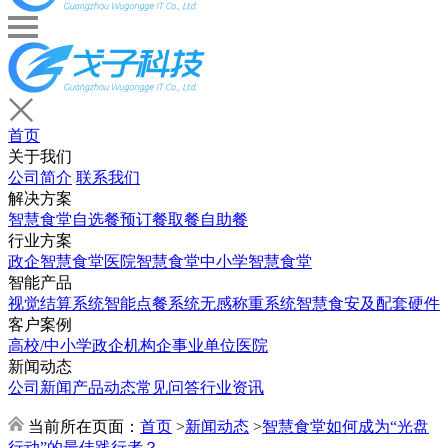
首页
关于我们
公司简介
联系我们
解决方案
智慧食堂
自选餐
预订餐取餐
自助餐
行业方案
政企智慧食堂
医院智慧食堂
中小学智慧食堂
智能产品
视觉结算系统
智能点餐系统
无感称重系统
智慧食安及配套硬件
客户案例
高校/中小学
政企机构
企事业单位
医院
新闻动态
公司新闻
产品动态
常见问答
行业资讯
当前所在页面：
首页
>
新闻动态
>
智慧食堂如何成为“光盘
行动”的最佳践行者？