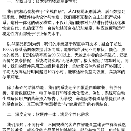
一、全栈自研：技术实力铸就卓越性能
我们的核心优势在于“全栈自研”。从AI视觉识别算法、后台数据处
理系统，到硬件结构设计与制造，我们拥有完整的自主知识产权体
系。这种一体化的研发模式，不仅让我们能够对产品进行持续优化和
快速迭代，也确保了每一台智能结算台在识别精度、响应速度和运行
稳定性方面都处于行业领先水平。
以AI菜品识别为例，我们的系统基于深度学习技术，融合了超过
1000万条菜品图像数据训练而成，能够精准识别不同形状、颜色、质
地的餐品，识别准确率高达99.5%以上。无论是中餐的多样菜式，还是
西餐的复杂搭配，系统均能实现“无感识别”，极大缩短了结算时间。同
时，我们的硬件采用工业级标准设计，关键元器件均通过严格测试，
平均无故障运行时间超过10万小时，能够适应食堂高强度、高频率的
使用环境。
除了基础的结算功能，我们的系统还全面覆盖自助取餐、营养分
析、消费数据统计、电子单据打印等多元化需求。例如，系统可自动
生成每位用户的营养摄入报告，为学校、养老院等特殊场景提供科学
的膳食建议，真正实现“智慧餐饮”与“健康管理”的有机结合。
二、深度定制：软硬件一体，满足个性化需求
我们深知，不同行业、不同规模的客户在智能食堂建设中有着截然
不同的诉求。标准化的产品虽然能够解决一部分共性问题，但难以完