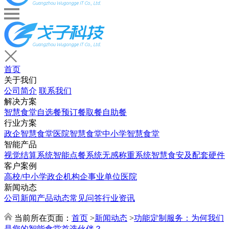
首页
关于我们
公司简介
联系我们
解决方案
智慧食堂
自选餐
预订餐取餐
自助餐
行业方案
政企智慧食堂
医院智慧食堂
中小学智慧食堂
智能产品
视觉结算系统
智能点餐系统
无感称重系统
智慧食安及配套硬件
客户案例
高校/中小学
政企机构
企事业单位
医院
新闻动态
公司新闻
产品动态
常见问答
行业资讯
当前所在页面：
首页
>
新闻动态
>
功能定制服务：为何我们
是您的智能食堂首选伙伴？