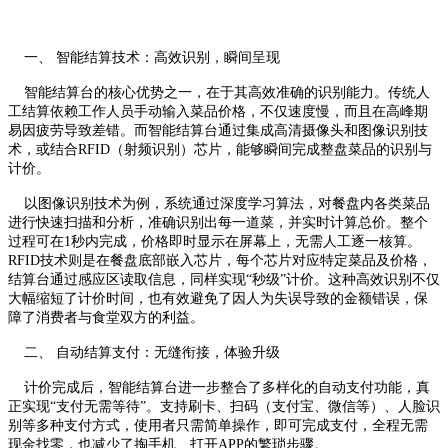
一、 智能结算技术：高效识别，瞬间呈现
智能结算台的核心优势之一，在于其高效准确的识别能力。传统人
工结算依赖工作人员手动输入菜品价格，不仅速度慢，而且在高峰期
易因疲劳导致差错。而智能结算台通过集成高清摄像头和图像识别技
术，或结合RFID（射频识别）芯片，能够瞬间完成整盘菜品的识别与
计价。
以图像识别技术为例，系统通过深度学习算法，对餐盘内各类菜品
进行快速扫描和分析，准确识别出每一道菜，并实时计算总价。整个
过程可在1秒内完成，价格即时显示在屏幕上，无需人工逐一核算。
RFID技术则是在餐盘底部嵌入芯片，每个芯片对应特定菜品及价格，
结算台通过感应区读取信息，同样实现“秒级”计价。这种高效识别不仅
大幅缩短了计价时间，也有效避免了因人为失误导致的金额错误，保
障了消费者与食堂双方的利益。
二、 自动结算支付：无缝衔接，体验升级
计价完成后，智能结算台进一步整合了多样化的自动支付功能，真
正实现“支付无需等待”。支持刷卡、扫码（支付宝、微信等）、人脸识
别等多种支付方式，使用者只需简单操作，即可完成支付，全程无需
现金找零，也减少了掏手机、打开APP的繁琐步骤。