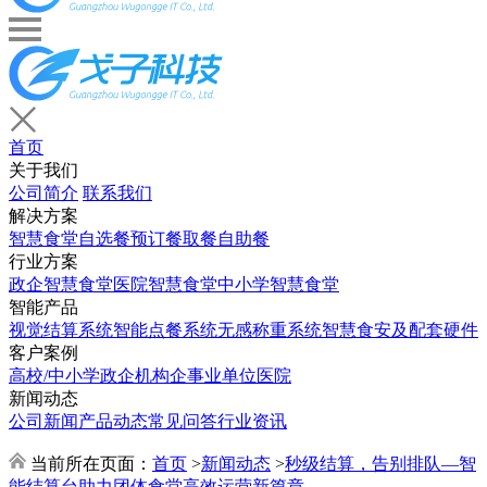
首页
关于我们
公司简介
联系我们
解决方案
智慧食堂
自选餐
预订餐取餐
自助餐
行业方案
政企智慧食堂
医院智慧食堂
中小学智慧食堂
智能产品
视觉结算系统
智能点餐系统
无感称重系统
智慧食安及配套硬件
客户案例
高校/中小学
政企机构
企事业单位
医院
新闻动态
公司新闻
产品动态
常见问答
行业资讯
当前所在页面：
首页
>
新闻动态
>
秒级结算，告别排队—智
能结算台助力团体食堂高效运营新篇章