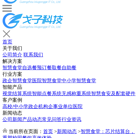
首页
关于我们
公司简介
联系我们
解决方案
智慧食堂
自选餐
预订餐取餐
自助餐
行业方案
政企智慧食堂
医院智慧食堂
中小学智慧食堂
智能产品
视觉结算系统
智能点餐系统
无感称重系统
智慧食安及配套硬件
客户案例
高校/中小学
政企机构
企事业单位
医院
新闻动态
公司新闻
产品动态
常见问答
行业资讯
当前所在页面：
首页
>
新闻动态
>
智慧食堂：芯片结算台，
重塑校园餐饮高效体验