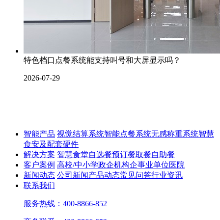
特色档口点餐系统能支持叫号和大屏显示吗？
2026-07-29
智能产品
视觉结算系统
智能点餐系统
无感称重系统
智慧
食安及配套硬件
解决方案
智慧食堂
自选餐
预订餐取餐
自助餐
客户案例
高校/中小学
政企机构
企事业单位
医院
新闻动态
公司新闻
产品动态
常见问答
行业资讯
联系我们
服务热线：400-8866-852