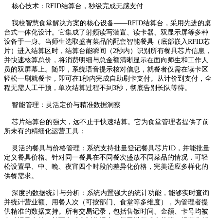
核心技术：RFID结算台，秒级完成无感支付
我校智慧食堂解决方案的核心设备——RFID结算台，采用先进的桌
台式一体化设计。它集成了射频读写装置、读卡器、双显示屏等多种
设备于一身。当师生选取盛有菜品的配套智能餐具（底部嵌入RFID芯
片）进入结算区时，结算台能瞬间（2秒内）识别所有餐具芯片信息，
并快速核算总价，将消费明细与总金额清晰显示在面向师生和工作人
员的双屏幕上。随即，系统语音提示核对信息，就餐者仅需在读卡区
轻松一刷就餐卡，即可在1秒内完成自助刷卡支付。从计价到支付，全
程无需人工干预，单次结算过程不到3秒，彻底告别长队等待。
智能管理：灵活定价与精准数据洞察
芯片结算台的强大，远不止于快速结算。它为食堂管理者提供了前
所未有的精细化运营工具：
灵活的餐具与价格管理：系统支持批量登记餐具芯片ID，并能批量
定义餐具价格。针对同一餐具在不同餐次盛放不同菜品的情况，可轻
松设置早、中、晚、夜宵四个时段的差异化价格，完美适应多样化的
供餐需求。
深度的数据统计与分析：系统内置强大的统计功能，能够实时查询
并统计营业额、用餐人次（可按部门、食堂等多维度），为管理者提
供精准的数据支持。所有交易记录，包括售饭时间、金额、卡号均被