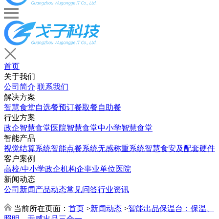
首页
关于我们
公司简介
联系我们
解决方案
智慧食堂
自选餐
预订餐取餐
自助餐
行业方案
政企智慧食堂
医院智慧食堂
中小学智慧食堂
智能产品
视觉结算系统
智能点餐系统
无感称重系统
智慧食安及配套硬件
客户案例
高校/中小学
政企机构
企事业单位
医院
新闻动态
公司新闻
产品动态
常见问答
行业资讯
当前所在页面：
首页
>
新闻动态
>
智能出品保温台：保温、
照明、无感出品三合一