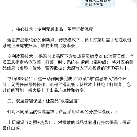
一、核心技术：专利无感出品，革新打餐流程
这是产品最核心的创新点。传统模式下，员工打菜后需手动在收银
系统上按键或扫码，容易出错且效率低。
专利读写技术： 保温台出品区下方集成高灵敏度RFID读写天线。当
员工从指定格位取菜（打菜）时，系统在 瞬间（毫秒级） 将对应的菜
品信息（名称、价格、营养数据）无感写入下方餐盘的RFID芯片中。
“打菜即出品”： 这一动作同步完成了“取菜”与“信息录入”两个环
节，无需任何额外操作。流程丝滑流畅，从根本上杜绝了打错菜、忘
计价的可能，极大提升了出品准确性和效率。
二、双层智能保温：让菜品“永葆温度”
针对不同菜品的保温需求，产品采用科学的分层保温设计：
上层保温（灯照+热风）： 对摆放的成品菜肴进行持续保温，保证
最佳口感。