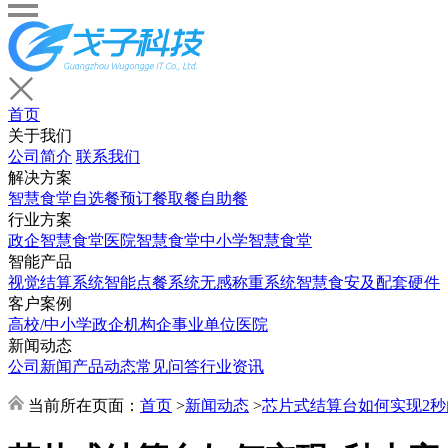
首页
关于我们
公司简介
联系我们
解决方案
智慧食堂
自选餐
预订餐取餐
自助餐
行业方案
政企智慧食堂
医院智慧食堂
中小学智慧食堂
智能产品
视觉结算系统
智能点餐系统
无感称重系统
智慧食安及配套硬件
客户案例
高校/中小学
政企机构
企事业单位
医院
新闻动态
公司新闻
产品动态
常见问答
行业资讯
当前所在页面：
首页
>
新闻动态
>
芯片式结算台如何实现2