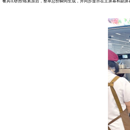
餐具ID的价格累加后，整单总价瞬间生成，并同步显示在主屏幕和副屏