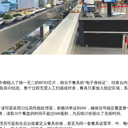
植入了独一无二的RFID芯片，相当于餐具的“电子身份证”。结算台
速读取其ID信息。整个过程无需人工扫描或对准，餐具只要放入指定区域，
写器采用32位高性能处理器，射频功率达到4W，确保信号稳定覆盖整
，读取10个餐盘的时间不超过600毫秒，为后续计价留出了充裕时间。
理员可提前在后台批量定义餐具价格，甚至为同一套餐具设置早、中、晚