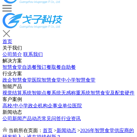
首页
关于我们
公司简介
联系我们
解决方案
智慧食堂
自选餐
预订餐取餐
自助餐
行业方案
政企智慧食堂
医院智慧食堂
中小学智慧食堂
智能产品
视觉结算系统
智能点餐系统
无感称重系统
智慧食安及配套硬件
客户案例
高校/中小学
政企机构
企事业单位
医院
新闻动态
公司新闻
产品动态
常见问答
行业资讯
当前所在页面：
首页
>
新闻动态
>
2026年智慧食堂供应商的
研发投入：谁在持续创新？