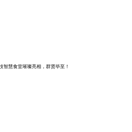
技智慧食堂璀璨亮相，群贤毕至！