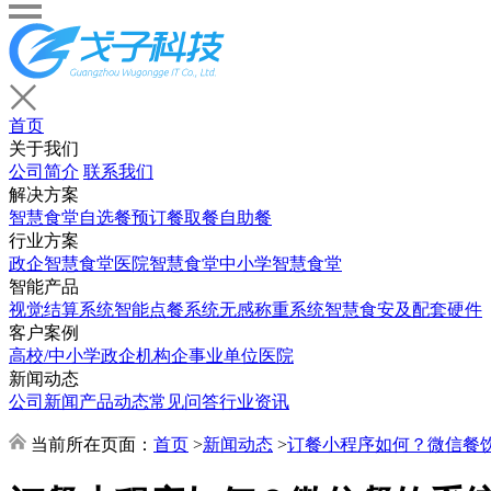
首页
关于我们
公司简介
联系我们
解决方案
智慧食堂
自选餐
预订餐取餐
自助餐
行业方案
政企智慧食堂
医院智慧食堂
中小学智慧食堂
智能产品
视觉结算系统
智能点餐系统
无感称重系统
智慧食安及配套硬件
客户案例
高校/中小学
政企机构
企事业单位
医院
新闻动态
公司新闻
产品动态
常见问答
行业资讯
当前所在页面：
首页
>
新闻动态
>
订餐小程序如何？微信餐