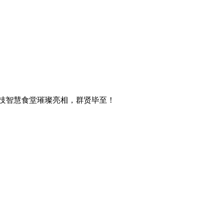
技智慧食堂璀璨亮相，群贤毕至！