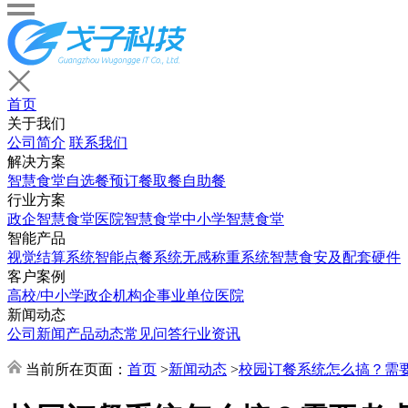
首页
关于我们
公司简介
联系我们
解决方案
智慧食堂
自选餐
预订餐取餐
自助餐
行业方案
政企智慧食堂
医院智慧食堂
中小学智慧食堂
智能产品
视觉结算系统
智能点餐系统
无感称重系统
智慧食安及配套硬件
客户案例
高校/中小学
政企机构
企事业单位
医院
新闻动态
公司新闻
产品动态
常见问答
行业资讯
当前所在页面：
首页
>
新闻动态
>
校园订餐系统怎么搞？需