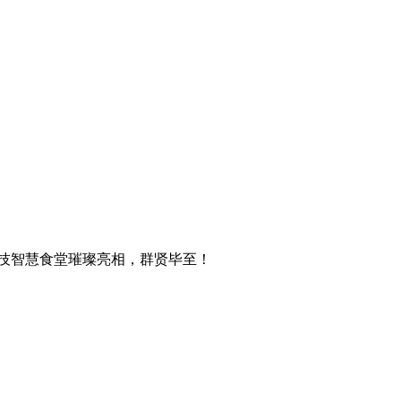
技智慧食堂璀璨亮相，群贤毕至！