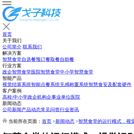
首页
关于我们
公司简介
联系我们
解决方案
智慧食堂
自选餐
预订餐取餐
自助餐
行业方案
政企智慧食堂
医院智慧食堂
中小学智慧食堂
智能产品
视觉结算系统
智能点餐系统
无感称重系统
智慧食安及配套硬件
客户案例
高校/中小学
政企机构
企事业单位
医院
新闻动态
公司新闻
产品动态
常见问答
行业资讯
当前所在页面：
首页
>
新闻动态
>
智慧食堂的运行模式，视